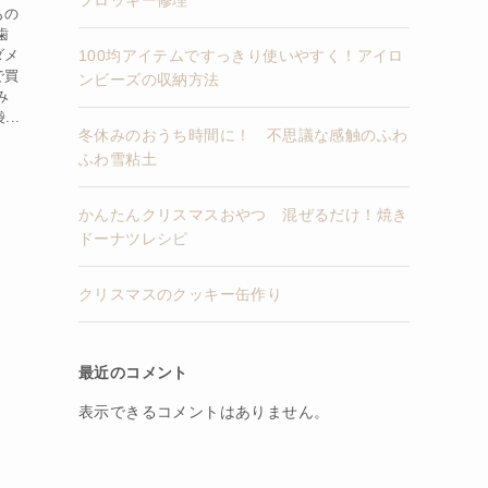
フロッキー修理
もの
歯
100均アイテムですっきり使いやすく！アイロ
ダメ
で買
ンビーズの収納方法
み
..
冬休みのおうち時間に！ 不思議な感触のふわ
ふわ雪粘土
かんたんクリスマスおやつ 混ぜるだけ！焼き
ドーナツレシピ
クリスマスのクッキー缶作り
最近のコメント
表示できるコメントはありません。