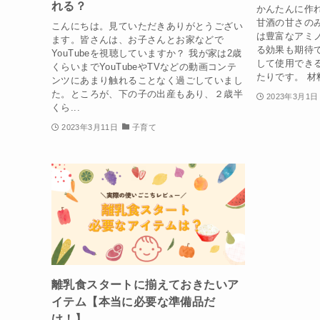
れる？
かんたんに作
甘酒の甘さの
こんにちは。見ていただきありがとうござい
は豊富なアミ
ます。皆さんは、お子さんとお家などで
る効果も期待
YouTubeを視聴していますか？ 我が家は2歳
して使用でき
くらいまでYouTubeやTVなどの動画コンテ
たりです。 材
ンツにあまり触れることなく過ごしていまし
た。ところが、下の子の出産もあり、２歳半
2023年3月1日
くら...
2023年3月11日
子育て
離乳食スタートに揃えておきたいア
イテム【本当に必要な準備品だ
け！】