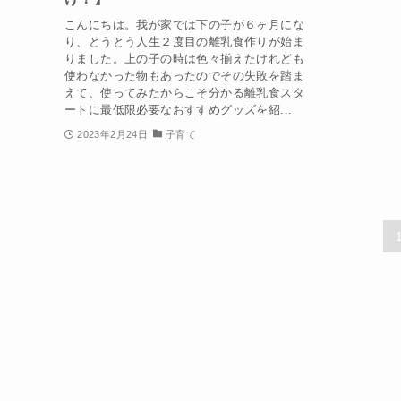
こんにちは。我が家では下の子が６ヶ月にな
り、とうとう人生２度目の離乳食作りが始ま
りました。上の子の時は色々揃えたけれども
使わなかった物もあったのでその失敗を踏ま
えて、使ってみたからこそ分かる離乳食スタ
ートに最低限必要なおすすめグッズを紹...
2023年2月24日
子育て