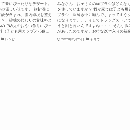
れて春にぴったりなデザート。
みなさん、お子さんの歯ブラシはどんな
みの優しい味です。 麹甘酒に
を使っていますか？ 我が家では子ども用
ノ酸が含まれ、腸内環境を整え
ブラシ、歯磨き中に噛んでしまってすぐ
でき、砂糖の代わりの甘味料と
になります。。。そしてドラッグストア
るので幼児のおやつ作りにぴっ
うと割と高いんですよね・・・ そんな悩
料（子ども用カップ5〜6個...
があったのですが、お得な20本入りの福袋.
レシピ
2023年2月25日
子育て